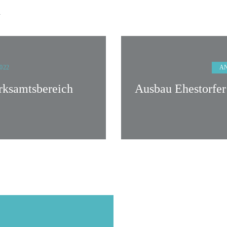
n
A
2022
rksamtsbereich
Ausbau Ehestorfe