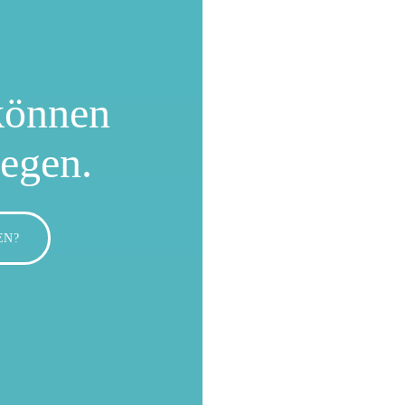
können
wegen.
EN?