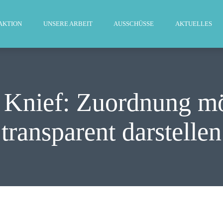
WILLKOMMEN
AKTION
UNSERE ARBEIT
AUSSCHÜSSE
AKTUELLES
FRAKTION
UNSERE ARBEIT
AUSSCHÜSSE
 Knief: Zuordnung mö
AKTUELLES
transparent darstellen
PRESSE
KONTAKT