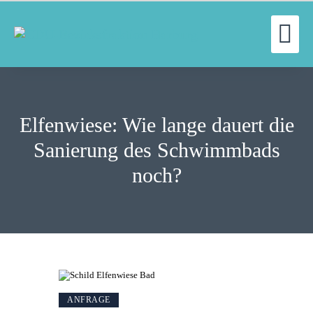
UN
WILLKOMMEN
FRAKTION
Elfenwiese: Wie lange dauert die
UNSERE ARBEIT
AUSSCHÜSSE
Sanierung des Schwimmbads
AKTUELLES
noch?
PRESSE
KONTAKT
ANFRAGE