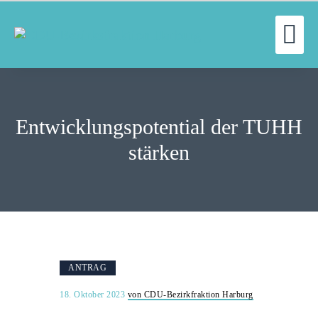
UN
WILLKOMMEN
FRAKTION
Entwicklungspotential der TUHH
UNSERE ARBEIT
AUSSCHÜSSE
stärken
AKTUELLES
PRESSE
KONTAKT
ANTRAG
18. Oktober 2023
von CDU-Bezirkfraktion Harburg