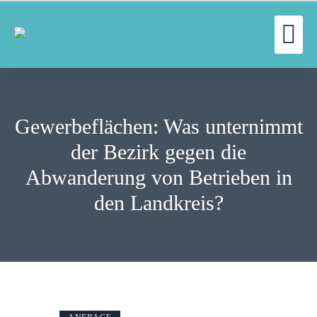
UN
WILLKOMMEN
FRAKTION
Gewerbeflächen: Was unternimmt
UNSERE ARBEIT
AUSSCHÜSSE
der Bezirk gegen die
AKTUELLES
Abwanderung von Betrieben in
PRESSE
den Landkreis?
KONTAKT