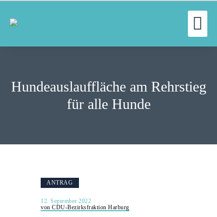
UN
WILLKOMMEN
FRAKTION
Hundeauslauffläche am Rehrstieg
UNSERE ARBEIT
AUSSCHÜSSE
für alle Hunde
AKTUELLES
PRESSE
KONTAKT
ANTRAG
12. September 2022
von CDU-Bezirksfraktion Harburg