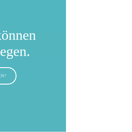
können
wegen.
EN?