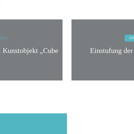
n
A
 2023
: Kunstobjekt „Cube
Einstufung de