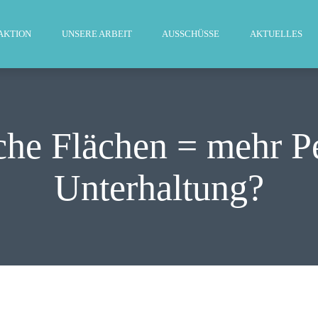
WILLKOMMEN
AKTION
UNSERE ARBEIT
AUSSCHÜSSE
AKTUELLES
FRAKTION
UNSERE ARBEIT
AUSSCHÜSSE
che Flächen = mehr Pe
AKTUELLES
Unterhaltung?
PRESSE
KONTAKT