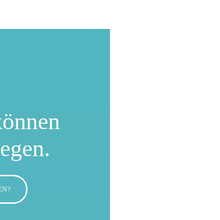
können
wegen.
EN?