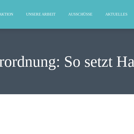
WILLKOMMEN
AKTION
UNSERE ARBEIT
AUSSCHÜSSE
AKTUELLES
FRAKTION
UNSERE ARBEIT
AUSSCHÜSSE
rordnung: So setzt H
AKTUELLES
PRESSE
KONTAKT