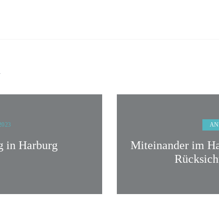
n
AN
 2023
g in Harburg
Miteinander im Ha
Rücksich