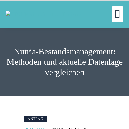
UN
WILLKOMMEN
FRAKTION
Nutria-Bestandsmanagement:
UNSERE ARBEIT
AUSSCHÜSSE
Methoden und aktuelle Datenlage
AKTUELLES
vergleichen
PRESSE
KONTAKT
ANTRAG