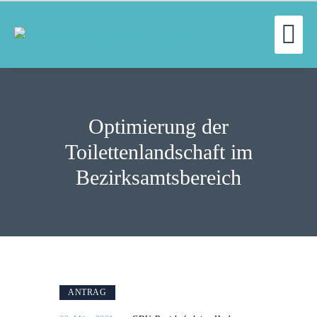
UN
WILLKOMMEN
FRAKTION
Optimierung der
UNSERE ARBEIT
AUSSCHÜSSE
Toilettenlandschaft im
AKTUELLES
Bezirksamtsbereich
PRESSE
KONTAKT
ANTRAG