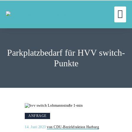
WILLKOMMEN
UN
FRAKTION
UNSERE ARBEIT
Parkplatzbedarf für HVV switch-
AUSSCHÜSSE
Punkte
AKTUELLES
PRESSE
KONTAKT
ANFRAGE
14. Juni 2023
von CDU-Bezirkfraktion Harburg