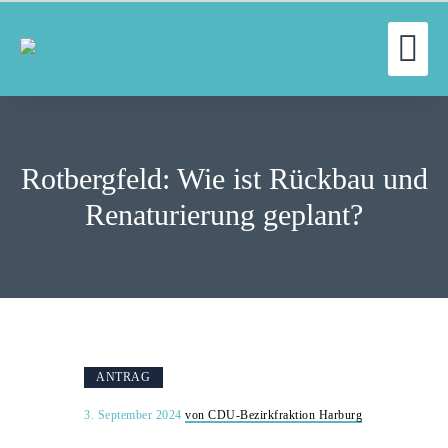
WILLKOMMEN
UN
FRAKTION
UNSERE ARBEIT
Rotbergfeld: Wie ist Rückbau und
AUSSCHÜSSE
Renaturierung geplant?
AKTUELLES
PRESSE
KONTAKT
ANTRAG
3. September 2024
von CDU-Bezirkfraktion Harburg