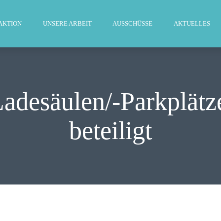
WILLKOMMEN
AKTION
UNSERE ARBEIT
AUSSCHÜSSE
AKTUELLES
FRAKTION
UNSERE ARBEIT
AUSSCHÜSSE
adesäulen/-Parkplätze
AKTUELLES
beteiligt
PRESSE
KONTAKT