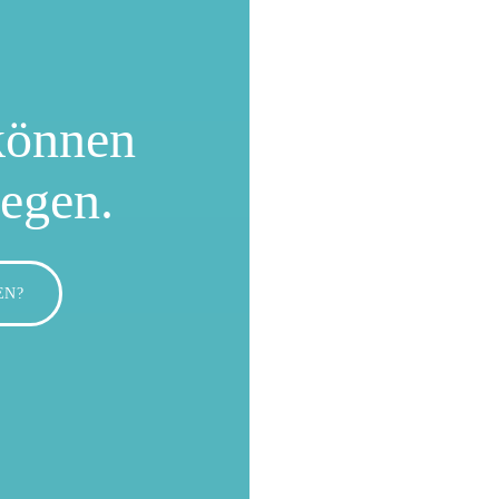
können
wegen.
EN?