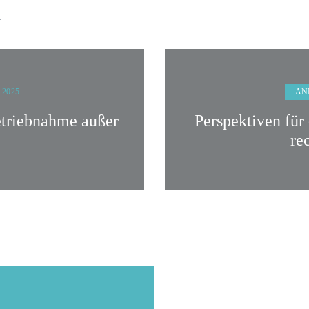
n
AN
r 2025
betriebnahme außer
Perspektiven für
re