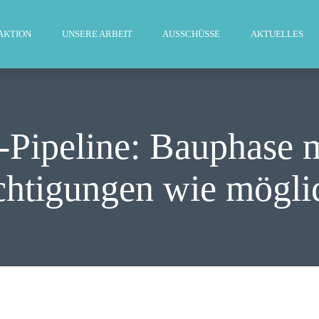
WILLKOMMEN
AKTION
UNSERE ARBEIT
AUSSCHÜSSE
AKTUELLES
FRAKTION
UNSERE ARBEIT
AUSSCHÜSSE
-Pipeline: Bauphase 
AKTUELLES
chtigungen wie mögli
PRESSE
KONTAKT