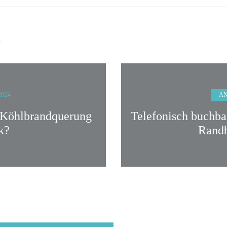
n
A
2024
 Köhlbrandquerung
Telefonisch buchb
k?
Randb