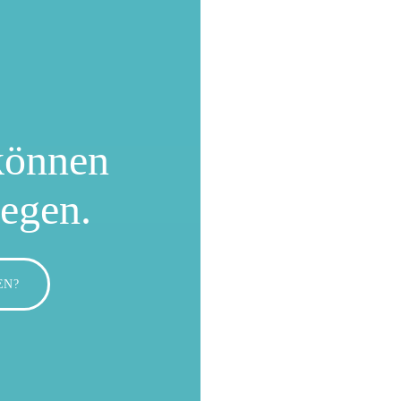
können
wegen.
EN?