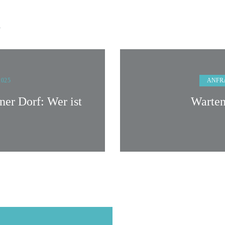
n
ANFR
 2025
er Dorf: Wer ist
Warten