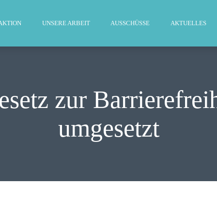
WILLKOMMEN
AKTION
UNSERE ARBEIT
AUSSCHÜSSE
AKTUELLES
FRAKTION
UNSERE ARBEIT
AUSSCHÜSSE
setz zur Barrierefrei
AKTUELLES
umgesetzt
PRESSE
KONTAKT