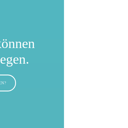
können
wegen.
EN?