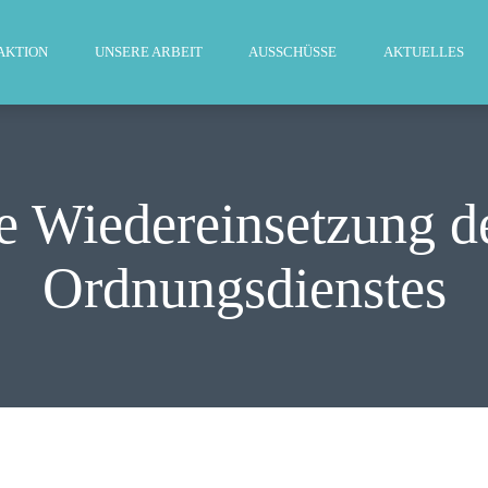
WILLKOMMEN
AKTION
UNSERE ARBEIT
AUSSCHÜSSE
AKTUELLES
FRAKTION
UNSERE ARBEIT
AUSSCHÜSSE
e Wiedereinsetzung d
AKTUELLES
Ordnungsdienstes
PRESSE
KONTAKT