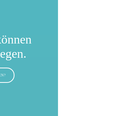
können
wegen.
EN?