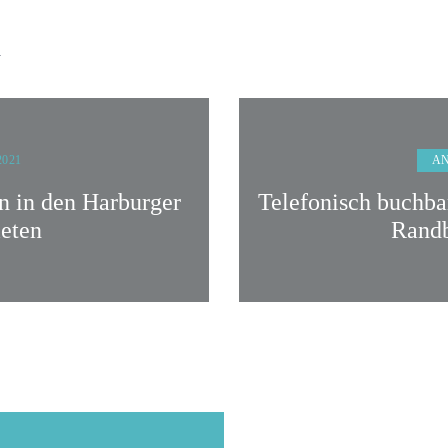
n
A
2021
n in den Harburger
Telefonisch buchb
eten
Randb