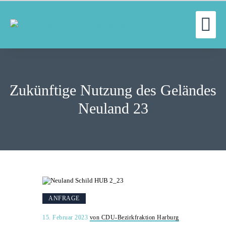
UN
WILLKOMMEN
FRAKTION
Zukünftige Nutzung des Geländes
UNSERE ARBEIT
AUSSCHÜSSE
Neuland 23
AKTUELLES
PRESSE
KONTAKT
ANFRAGE
15. Februar 2023
von CDU-Bezirkfraktion Harburg