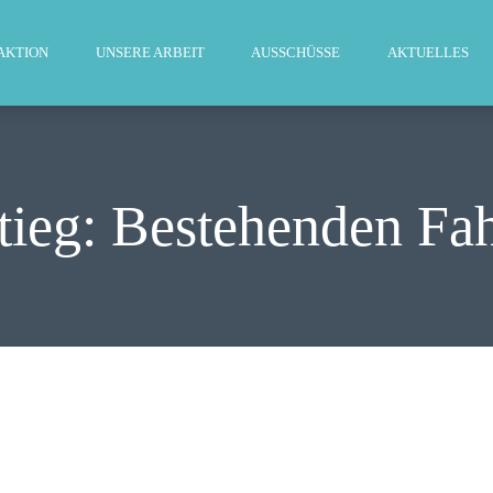
WILLKOMMEN
AKTION
UNSERE ARBEIT
AUSSCHÜSSE
AKTUELLES
FRAKTION
UNSERE ARBEIT
AUSSCHÜSSE
tieg: Bestehenden Fa
AKTUELLES
PRESSE
KONTAKT