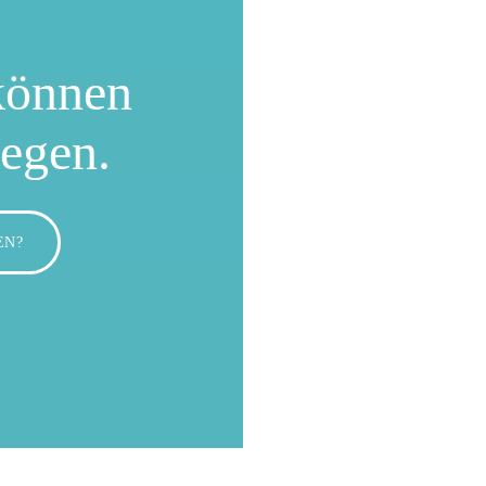
können
wegen.
EN?