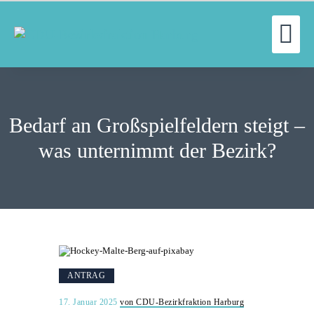
WILLKOMMEN
UN
FRAKTION
UNSERE ARBEIT
Bedarf an Großspielfeldern steigt –
AUSSCHÜSSE
was unternimmt der Bezirk?
AKTUELLES
PRESSE
KONTAKT
ANTRAG
17. Januar 2025
von CDU-Bezirkfraktion Harburg