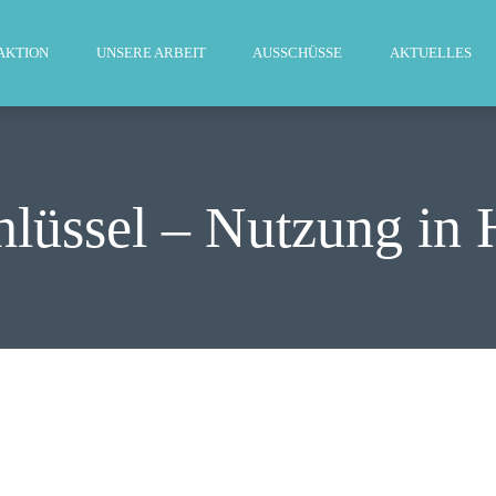
WILLKOMMEN
AKTION
UNSERE ARBEIT
AUSSCHÜSSE
AKTUELLES
FRAKTION
UNSERE ARBEIT
AUSSCHÜSSE
hlüssel – Nutzung in 
AKTUELLES
PRESSE
KONTAKT