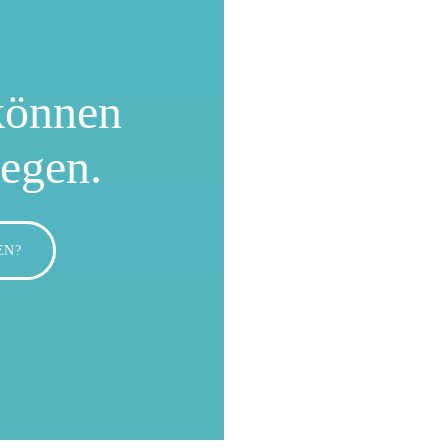
können
wegen.
EN?