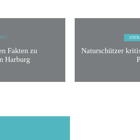
n
ANFR
 2023
en Fakten zu
Naturschützer krit
in Harburg