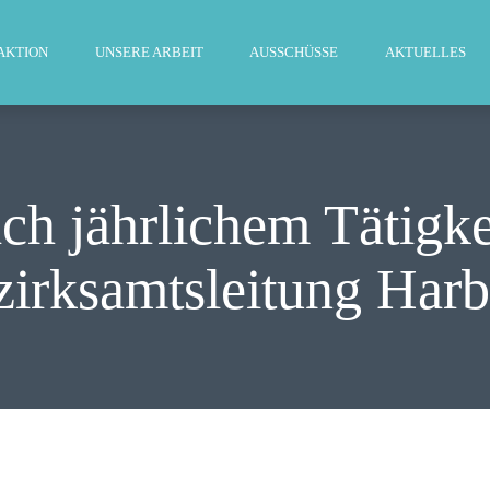
WILLKOMMEN
AKTION
UNSERE ARBEIT
AUSSCHÜSSE
AKTUELLES
FRAKTION
UNSERE ARBEIT
AUSSCHÜSSE
ch jährlichem Tätigkei
AKTUELLES
irksamtsleitung Har
PRESSE
KONTAKT