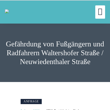
UN
WILLKOMMEN
FRAKTION
Gefährdung von Fußgängern und
UNSERE ARBEIT
AUSSCHÜSSE
Radfahrern Waltershofer Straße /
AKTUELLES
Neuwiedenthaler Straße
PRESSE
KONTAKT
ANFRAGE