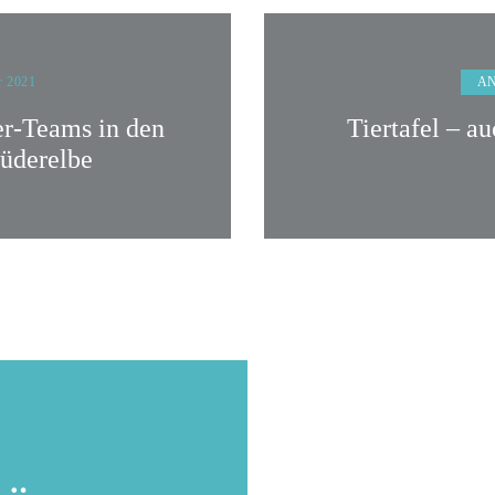
A
r 2021
er-Teams in den
Tiertafel – a
üderelbe