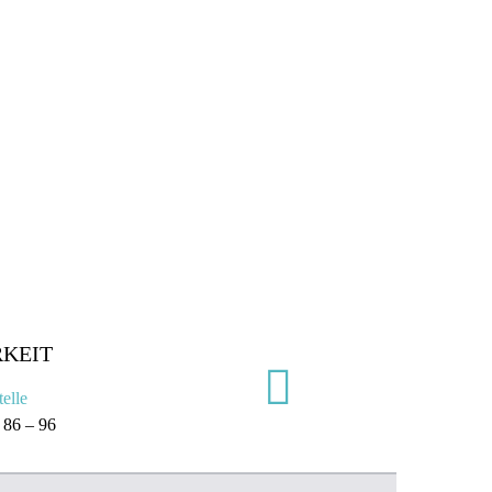
KEIT
telle
 86 – 96