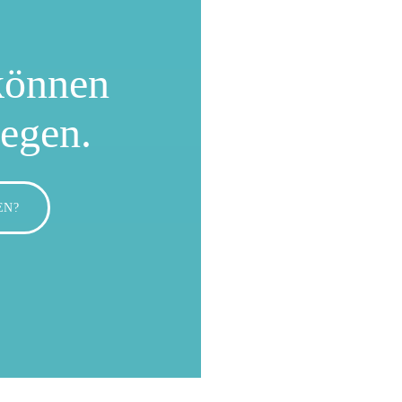
können
wegen.
EN?