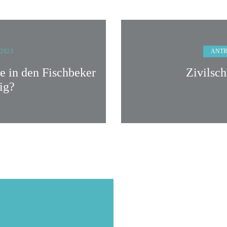
ANT
 2023
e in den Fischbeker
Zivilsc
ig?