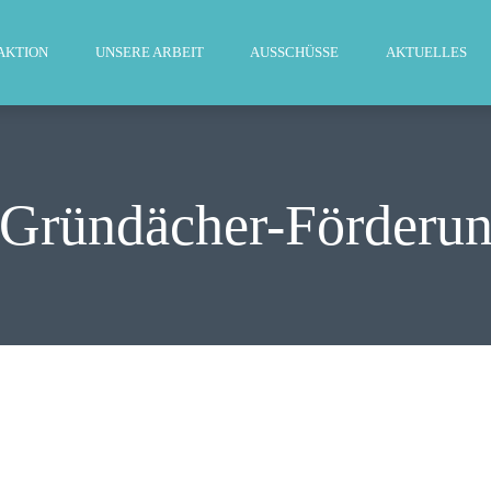
WILLKOMMEN
AKTION
UNSERE ARBEIT
AUSSCHÜSSE
AKTUELLES
FRAKTION
UNSERE ARBEIT
AUSSCHÜSSE
r-Gründächer-Förderun
AKTUELLES
PRESSE
KONTAKT