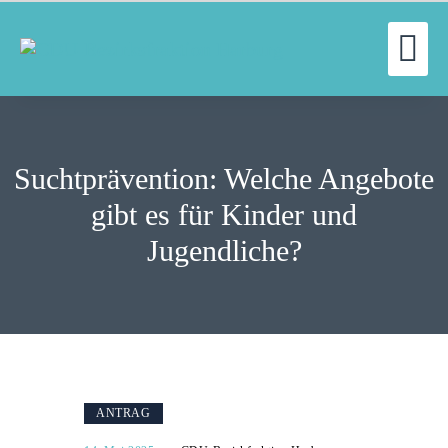
UN
WILLKOMMEN
FRAKTION
Suchtprävention: Welche Angebote
UNSERE ARBEIT
AUSSCHÜSSE
gibt es für Kinder und
AKTUELLES
Jugendliche?
PRESSE
KONTAKT
ANTRAG