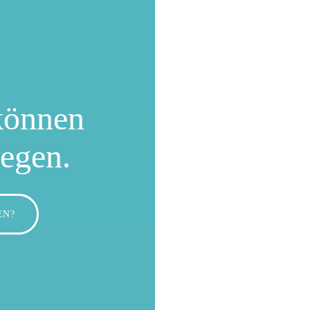
können
wegen.
EN?