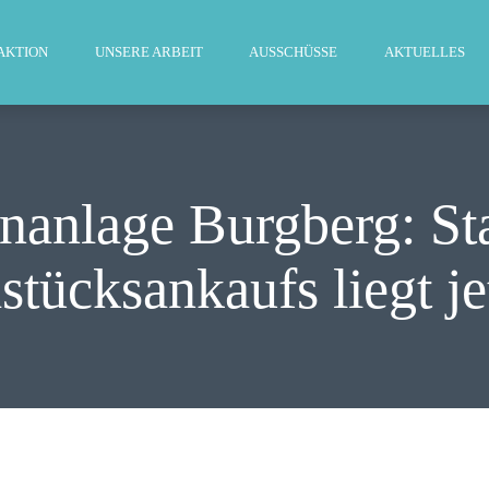
WILLKOMMEN
AKTION
UNSERE ARBEIT
AUSSCHÜSSE
AKTUELLES
FRAKTION
UNSERE ARBEIT
AUSSCHÜSSE
nanlage Burgberg: St
AKTUELLES
tücksankaufs liegt je
PRESSE
KONTAKT