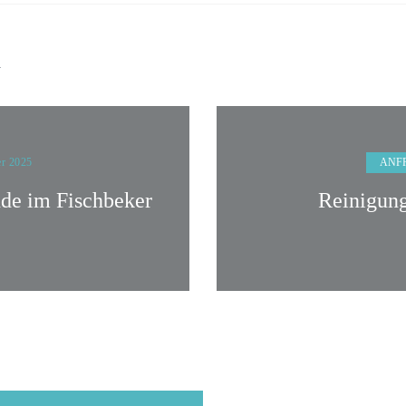
n
ANF
er 2025
nde im Fischbeker
Reinigung