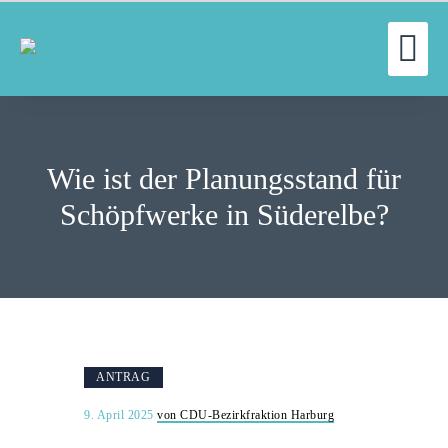
UN
WILLKOMMEN
FRAKTION
Wie ist der Planungsstand für
UNSERE ARBEIT
AUSSCHÜSSE
Schöpfwerke in Süderelbe?
AKTUELLES
PRESSE
KONTAKT
ANTRAG
9. April 2025
von CDU-Bezirkfraktion Harburg