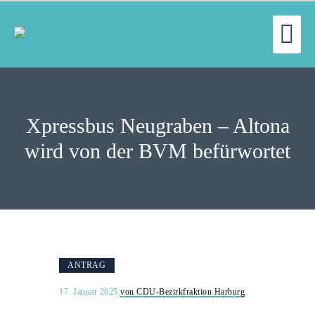
UN
WILLKOMMEN
FRAKTION
Xpressbus Neugraben – Altona
UNSERE ARBEIT
AUSSCHÜSSE
wird von der BVM befürwortet
AKTUELLES
PRESSE
KONTAKT
ANTRAG
17. Januar 2025
von CDU-Bezirkfraktion Harburg