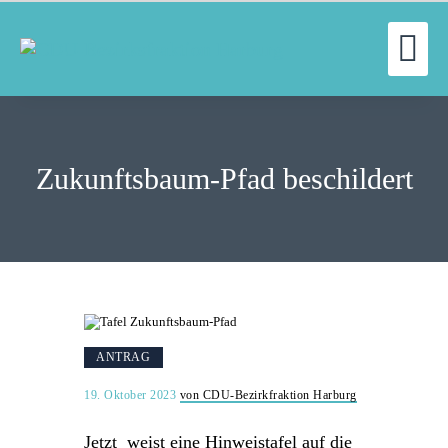
WILLKOMMEN
UN
FRAKTION
UNSERE ARBEIT
Zukunftsbaum-Pfad beschildert
AUSSCHÜSSE
AKTUELLES
PRESSE
KONTAKT
ANTRAG
19. Oktober 2023
von CDU-Bezirkfraktion Harburg
Jetzt weist eine Hinweistafel auf die