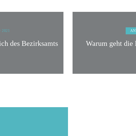
AN
r 2021
ch des Bezirksamts
Warum geht die K