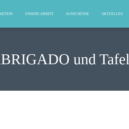
WILLKOMMEN
AKTION
UNSERE ARBEIT
AUSSCHÜSSE
AKTUELLES
FRAKTION
UNSERE ARBEIT
AUSSCHÜSSE
ABRIGADO und Tafel 
AKTUELLES
PRESSE
KONTAKT