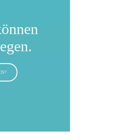
können
wegen.
EN?